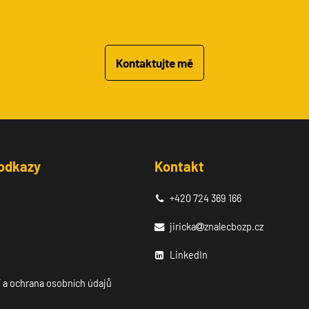
Kontaktujte mě
 odkazy
Kontakt
+420 724 369 166
jiricka
znalecbozp.cz
LinkedIn
 a ochrana osobních údajů