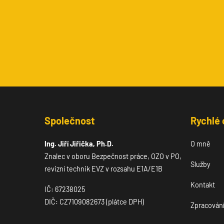
Společnost
Rychlé
Ing. Jiří Jiřička, Ph.D.
O mně
Znalec v oboru Bezpečnost práce, OZO v PO,
Služby
revizní technik EVZ v rozsahu E1A/E1B
Kontakt
IČ: 67238025
DIČ: CZ7109082673 (plátce DPH)
Zpracování