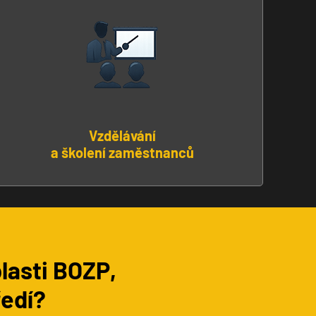
Vzdělávání
a školení zaměstnanců
lasti BOZP,
ředí?