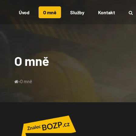
Úvod
O mně
Služby
Kontakt
O mně
›
O mně