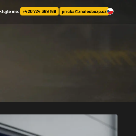
ktujte mě:
+420 724 369 166
jiricka
znalecbozp.cz
DE
EN
PL