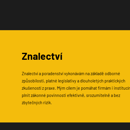
Znalectví
Znalectví a poradenství vykonávám na základě odborné
způsobilosti, platné legislativy a dlouholetých praktických
zkušeností z praxe. Mým cílem je pomáhat firmám i instituc
plnit zákonné povinnosti efektivně, srozumitelně a bez
zbytečných rizik.