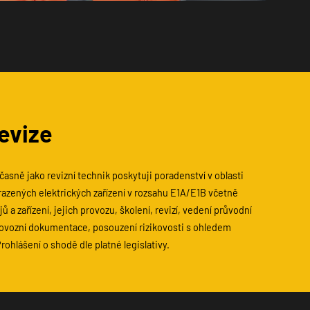
evize
asně jako revizní technik poskytuji poradenství v oblasti
razených elektrických zařízení v rozsahu E1A/E1B včetně
jů a zařízení, jejich provozu, školení, revizí, vedení průvodní
rovozní dokumentace, posouzení rizikovosti s ohledem
rohlášení o shodě dle platné legislativy.