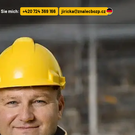
 Sie mich:
+420 724 369 166
jiricka
znalecbozp.cz
CS
EN
PL