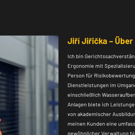
Jiří Jiřička – Übe
Ich bin Gerichtssachverstän
Ergonomie mit Spezialisier
Person für Risikobewertung 
Dienstleistungen im Umgang 
einschließlich Wasseraufber
Anlagen biete ich Leistung
von akademischer Ausbildung
meinen Kunden eine umfass
gewöhnlicher Verwaltung h